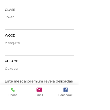
CLASE
Joven
WOOD
Mesquite
VILLAGE
Oaxaca
Este mezcal premium revela delicadas
notas florales de lavanda y lila, con
sutiles toques de queso curado. Una
Phone
Email
Facebook
opción excepcional para concluir una
cena memorable o brindar por una
celebración especial.